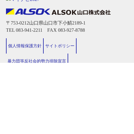
〒753-0212山口県山口市下小鯖2189-1
TEL 083-941-2211 FAX 083-927-8788
個人情報保護方針
サイトポリシー
暴力団等反社会的勢力排除宣言
警備業 山口県公安委員会第１号
高度管理医療機器等販売業賃貸業
山口県知事許可94200086号
電気工事業・電気通信工事業・消防施設工事
業
山口県知事許可（般-26）第20467号
Copyright© 2008-2025 ALSOK. All rights reserved.