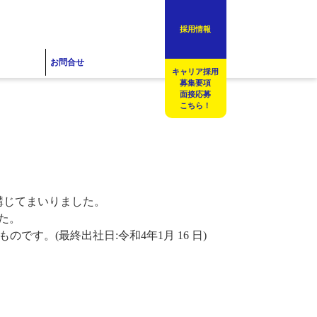
採用情報
お問合せ
キャリア採用
募集要項
面接応募
こちら！
講じてまいりました。
た。
です。(最終出社日:令和4年1月 16 日)