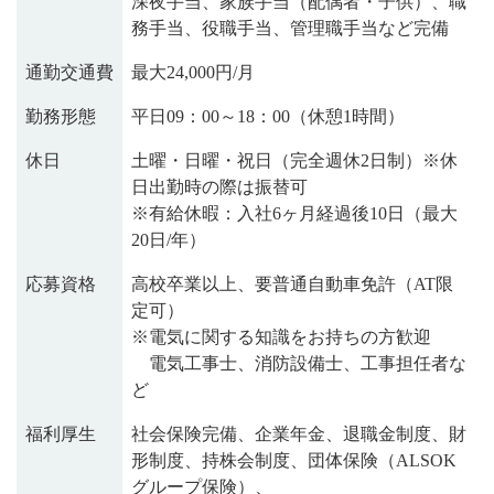
深夜手当、家族手当（配偶者・子供）、職
務手当、役職手当、管理職手当など完備
通勤交通費
最大24,000円/月
勤務形態
平日09：00～18：00（休憩1時間）
休日
土曜・日曜・祝日（完全週休2日制）※休
⽇出勤時の際は振替可
※有給休暇：入社6ヶ月経過後10日（最大
20日/年）
応募資格
高校卒業以上、要普通自動車免許（AT限
定可）
※電気に関する知識をお持ちの方歓迎
電気工事士、消防設備士、工事担任者な
ど
福利厚生
社会保険完備、企業年金、退職金制度、財
形制度、持株会制度、団体保険（ALSOK
グループ保険）、