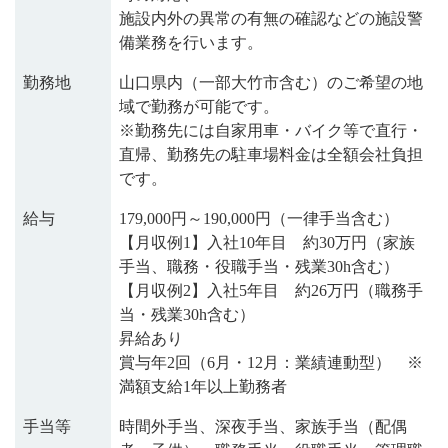
施設内外の異常の有無の確認などの施設警
備業務を行います。
勤務地
山口県内（一部大竹市含む）のご希望の地
域で勤務が可能です。
※勤務先には自家用車・バイク等で直行・
直帰、勤務先の駐車場料金は全額会社負担
です。
給与
179,000円～190,000円（一律手当含む）
【月収例1】入社10年目 約30万円（家族
手当、職務・役職手当・残業30h含む）
【月収例2】入社5年目 約26万円（職務手
当・残業30h含む）
昇給あり
賞与年2回（6月・12月：業績連動型） ※
満額⽀給1年以上勤務者
手当等
時間外手当、深夜手当、家族手当（配偶