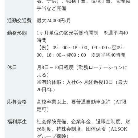
者、子供）、職務手当、役職手当、管理職
手当など完備
通勤交通費
最大24,000円/月
勤務形態
1ヶ月単位の変形労働時間制 ※週平均40
時間
【例】 09：00～18：00、09：00～翌09：
00、18：00～翌09：00 ※週平均40時間
休日
月8日～10日程度（勤務ローテーションに
よる）
※有給休暇：入社6ヶ月経過後10日（最大
20日/年）
応募資格
高校卒業以上、要普通自動車免許（AT限
定可）
福利厚生
社会保険完備、企業年金、退職金制度、財
形制度、持株会制度、団体保険（ALSOK
グループ保険）、