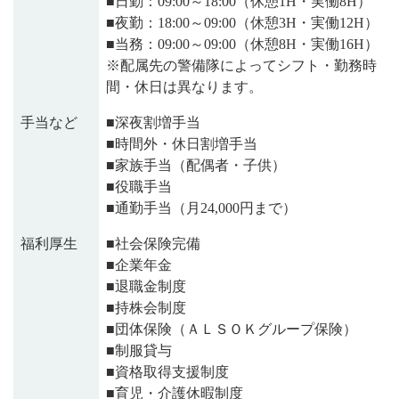
■日勤：09:00～18:00（休憩1H・実働8H）
■夜勤：18:00～09:00（休憩3H・実働12H）
■当務：09:00～09:00（休憩8H・実働16H）
※配属先の警備隊によってシフト・勤務時
間・休日は異なります。
手当など
■深夜割増手当
■時間外・休日割増手当
■家族手当（配偶者・子供）
■役職手当
■通勤手当（月24,000円まで）
福利厚生
■社会保険完備
■企業年金
■退職金制度
■持株会制度
■団体保険（ＡＬＳＯＫグループ保険）
■制服貸与
■資格取得支援制度
■育児・介護休暇制度