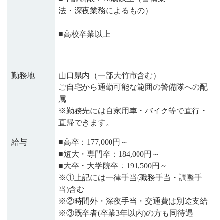
法・深夜業務によるもの）
■高校卒業以上
勤務地
山口県内（一部大竹市含む）
ご自宅から通勤可能な範囲の警備隊への配
属
※勤務先には自家用車・バイク等で直行・
直帰できます。
給与
■高卒：177,000円～
■短大・専門卒：184,000円～
■大卒・大学院卒：191,500円～
※①上記には一律手当(職務手当・調整手
当)含む
※②時間外・深夜手当・交通費は別途支給
※③既卒者(卒業3年以内)の方も同待遇