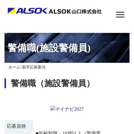
警備職(施設警備員)
ホーム
>
新卒応募要項
警備職（施設警備員）
応募資格
■年齢制限：18歳以上（警備業